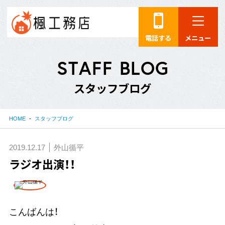
電話する
メニュー
S
T
A
F
F
B
L
O
G
ス
タ
ッ
フ
ブ
ロ
グ
HOME
スタッフブログ
2019.12.17
外山循平
ラジオ出演！！
こんばんは！