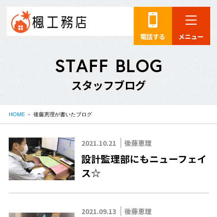
電話する
メニュー
S
T
A
F
F
B
L
O
G
ス
タ
ッ
フ
ブ
ロ
グ
HOME
後藤恵理が書いたブログ
2021.10.21
後藤恵理
設計監理部にもニューフェイ
ス☆
2021.09.13
後藤恵理