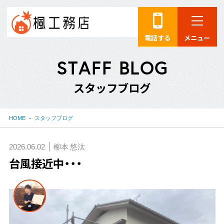
電話する
メニュー
S
T
A
F
F
B
L
O
G
ス
タ
ッ
フ
ブ
ロ
グ
HOME
スタッフブログ
2026.06.02
柳本 悠汰
台風接近中・・・