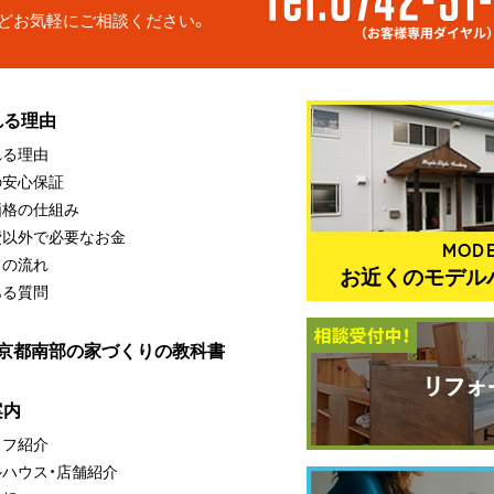
どお気軽にご相談ください。
れる理由
れる理由
の安心保証
価格の仕組み
費以外で必要なお金
MODE
りの流れ
お近くのモデル
ある質問
・京都南部の家づくりの教科書
案内
ッフ紹介
ルハウス・店舗紹介