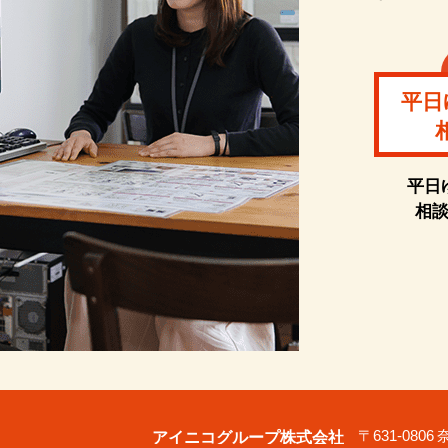
平日
平日
相
アイニコグループ株式会社
〒631-080