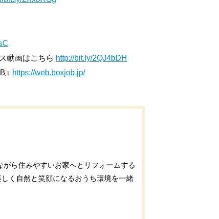
IsC
ンス動画はこちら
http://bit.ly/2QJ4bDH
B』
https://web.boxjob.jp/
ながら住みやすいお家へとリフォームする
楽しく自然と笑顔になるおうち環境を一緒