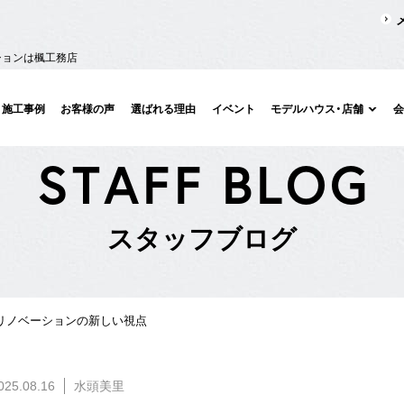
ションは楓工務店
施工事例
お客様の声
選ばれる理由
イベント
モデルハウス・店舗
S
T
A
F
F
B
L
O
G
ス
タ
ッ
フ
ブ
ロ
グ
リノベーションの新しい視点
025.08.16
水頭美里