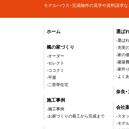
モデルハウス・完成物件の見学や資料請求な
ホーム
選ば
-選ば
楓の家づくり
-充実
-家の
-オーダー
-建築
-セレクト
-家作
-ココクミ
-よく
-平屋
-二世帯住宅
奈良
施工事例
会社
-施工事例
-お家づくりの着工から完成まで
-スタ
-モデ