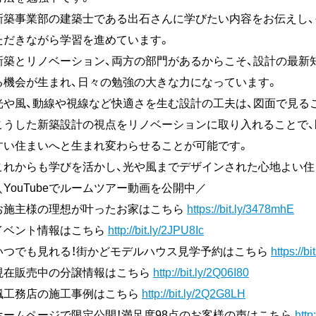
新築事業部の建築士である出石さんに学びたい内容をお伝えし
ただきながら学習を進めています。
新築とリノベーション、両方の部門があるからこそ、設計の最新
る機会が生まれ、日々の勉強の大きな力になっています。
光や風、動線や視線など快適さを生む設計の工夫は、図面で見る
こうした新築設計の視点をリノベーションに取り入れることで、
すい住まいへと生まれ変わらせることが可能です。
これからも学びを活かし、光や風までデザインされた心地よい住
＼YouTubeでルームツアー動画を公開中／
お施主様の理想が叶ったお家はこちら
https://bit.ly/3478mhE
イベント情報はこちら
http://bit.ly/2JPU8Ic
いつでも見れる！街かどモデルハウス見学予約はこちら
https://b
現在販売中の分譲情報はこちら
http://bit.ly/2Q06I80
楓工務店の施工事例はこちら
http://bit.ly/2Q2G8LH
ホームページで限定公開！満足度98点のお客様の声はこちら
http