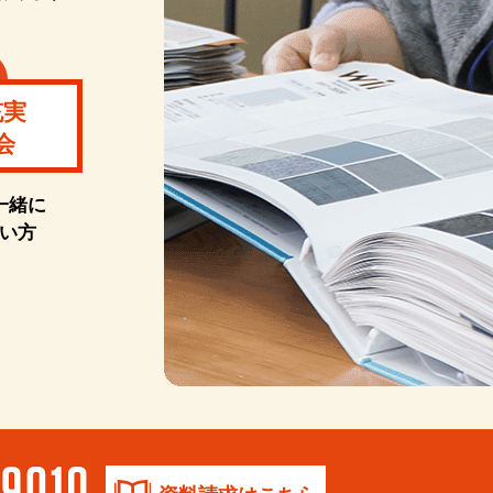
充実
会
一緒に
い方