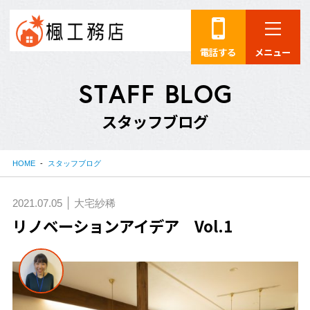
電話する
メニュー
S
T
A
F
F
B
L
O
G
ス
タ
ッ
フ
ブ
ロ
グ
HOME
スタッフブログ
2021.07.05
大宅紗稀
リノベーションアイデア Vol.1