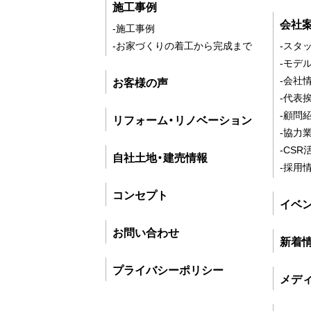
施工事例
会社
-施工事例
-お家づくりの着工から完成まで
-スタ
-モデ
-会社
お客様の声
-代表
-顧問
リフォーム・リノベーション
-協力
-CSR
自社土地・建売情報
-採用
コンセプト
イベ
お問い合わせ
新着
プライバシーポリシー
メデ