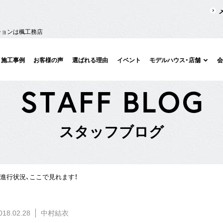
ションは楓工務店
施工事例
お客様の声
選ばれる理由
イベント
モデルハウス・店舗
S
T
A
F
F
B
L
O
G
ス
タ
ッ
フ
ブ
ロ
グ
進行状況、ここで見れます！
018.02.28
中村結衣