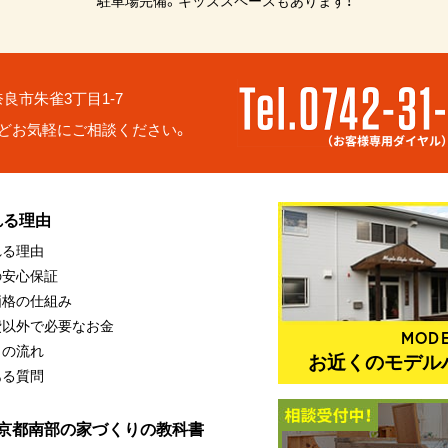
駐車場完備。キッズスペースもあります！
6 奈良市朱雀3丁目1-7
どお気軽にご相談ください。
れる理由
れる理由
の安心保証
価格の仕組み
費以外で必要なお金
MODE
りの流れ
お近くのモデル
ある質問
・京都南部の家づくりの教科書