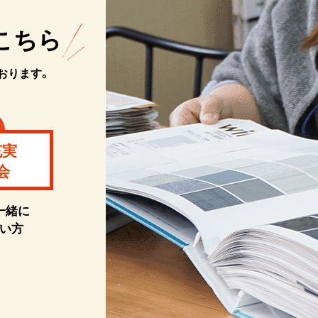
こちら
おります。
充実
会
一緒に
い方