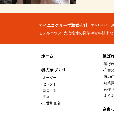
アイニコグループ株式会社
〒631-080
モデルハウス・完成物件の見学や資料請求な
ホーム
選ば
-選ば
楓の家づくり
-充実
-家の
-オーダー
-建築
-セレクト
-家作
-ココクミ
-よく
-平屋
-二世帯住宅
奈良