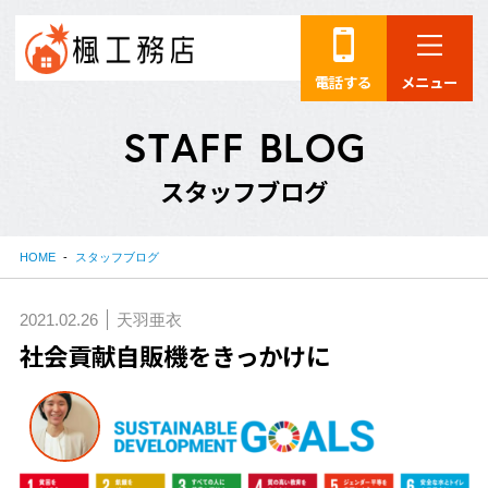
電話する
メニュー
S
T
A
F
F
B
L
O
G
ス
タ
ッ
フ
ブ
ロ
グ
HOME
スタッフブログ
2021.02.26
天羽亜衣
社会貢献自販機をきっかけに