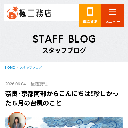
電話する
メニュー
S
T
A
F
F
B
L
O
G
ス
タ
ッ
フ
ブ
ロ
グ
HOME
スタッフブログ
2026.06.04
後藤恵理
奈良・京都南部からこんにちは！珍しかっ
た６月の台風のこと