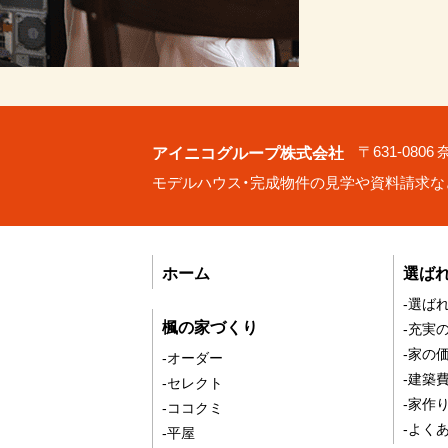
アイニコグループ株式会社
〒631-080
モデルハウス・完成物件の見学や資料請求な
ホーム
選ば
-選ば
楓の家づくり
-充実
-家の
-オーダー
-建築
-セレクト
-家作
-ココクミ
-よく
-平屋