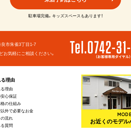
駐車場完備。キッズスペースもあります！
6 奈良市朱雀3丁目1-7
どお気軽にご相談ください。
れる理由
れる理由
の安心保証
価格の仕組み
費以外で必要なお金
MODE
りの流れ
お近くのモデル
ある質問