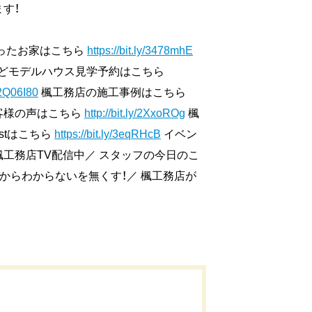
す！
叶ったお家はこちら
https://bit.ly/3478mhE
どモデルハウス見学予約はこちら
y/2Q06I80
楓工務店の施工事例はこちら
客様の声はこちら
http://bit.ly/2XxoROg
楓
estはこちら
https://bit.ly/3eqRHcB
イベン
工務店TV配信中／ スタッフの今日のこ
からわからないを無くす！／ 楓工務店が