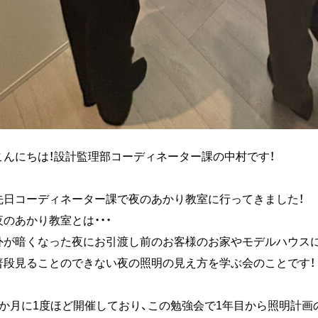
こんにちは！設計監理部コーディネーター課の中村です！
先日コーディネーター課で夜のあかり教室に行ってきました！
夜のあかり教室とは・・・
外が暗くなった夜にお引渡し前のお客様のお家やモデルハウスに
普段見ることのできない夜の照明の見え方を学ぶ会のことです！
3か月に1度ほど開催しており、この勉強会で1年目から照明計画