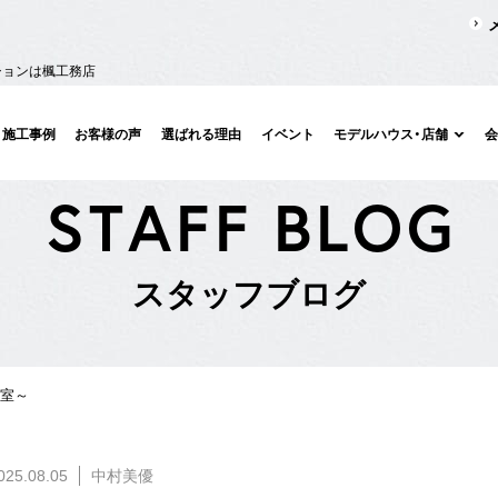
ションは楓工務店
施工事例
お客様の声
選ばれる理由
イベント
モデルハウス・店舗
S
T
A
F
F
B
L
O
G
ス
タ
ッ
フ
ブ
ロ
グ
教室～
025.08.05
中村美優