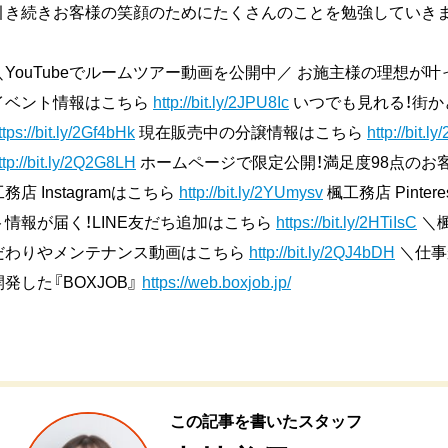
引き続きお客様の笑顔のためにたくさんのことを勉強していきま
＼YouTubeでルームツアー動画を公開中／ お施主様の理想が
イベント情報はこちら
http://bit.ly/2JPU8Ic
いつでも見れる！街か
ttps://bit.ly/2Gf4bHk
現在販売中の分譲情報はこちら
http://bit.l
ttp://bit.ly/2Q2G8LH
ホームページで限定公開！満足度98点のお
工務店 Instagramはこちら
http://bit.ly/2YUmysv
楓工務店 Pinter
ト情報が届く！LINE友だち追加はこちら
https://bit.ly/2HTiIsC
＼楓
だわりやメンテナンス動画はこちら
http://bit.ly/2QJ4bDH
＼仕事
開発した『BOXJOB』
https://web.boxjob.jp/
この記事を書いたスタッフ