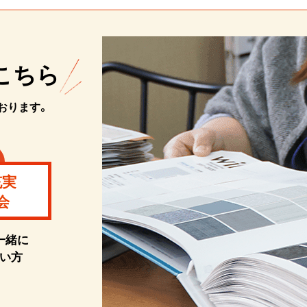
こちら
おります。
充実
会
一緒に
い方