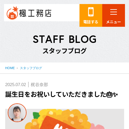
電話する
メニュー
S
T
A
F
F
B
L
O
G
ス
タ
ッ
フ
ブ
ロ
グ
HOME
スタッフブログ
2025.07.02
梶谷奈那
誕生日をお祝いしていただきました🎂✨