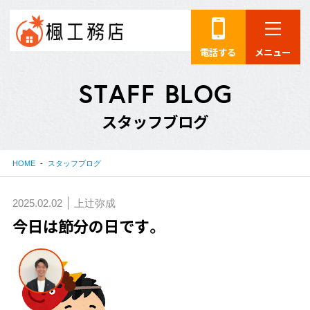
電話する
メニュー
S
T
A
F
F
B
L
O
G
ス
タ
ッ
フ
ブ
ロ
グ
HOME
スタッフブログ
2025.02.02
上辻弥成
今日は節分の日です。