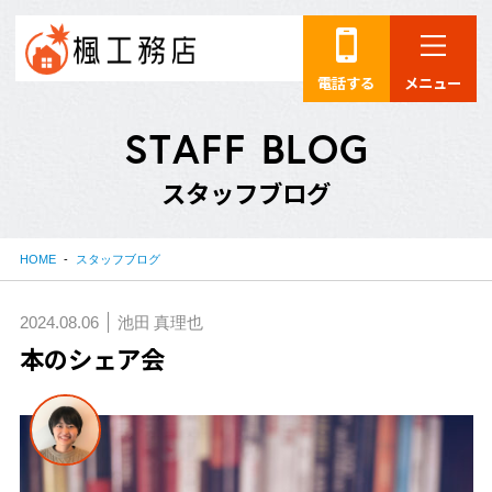
電話する
メニュー
S
T
A
F
F
B
L
O
G
ス
タ
ッ
フ
ブ
ロ
グ
HOME
スタッフブログ
2024.08.06
池田 真理也
本のシェア会