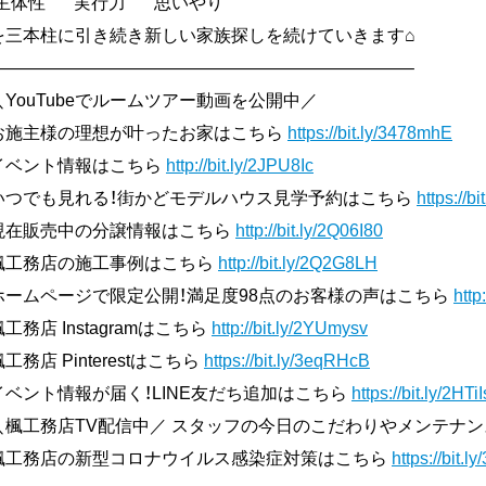
”主体性” ”実行力” ”思いやり”
を三本柱に引き続き新しい家族探しを続けていきます⌂
————————————————————————–
＼YouTubeでルームツアー動画を公開中／
お施主様の理想が叶ったお家はこちら
https://bit.ly/3478mhE
イベント情報はこちら
http://bit.ly/2JPU8Ic
いつでも見れる！街かどモデルハウス見学予約はこちら
https://b
現在販売中の分譲情報はこちら
http://bit.ly/2Q06I80
楓工務店の施工事例はこちら
http://bit.ly/2Q2G8LH
ホームページで限定公開！満足度98点のお客様の声はこちら
http
楓工務店 Instagramはこちら
http://bit.ly/2YUmysv
楓工務店 Pinterestはこちら
https://bit.ly/3eqRHcB
イベント情報が届く！LINE友だち追加はこちら
https://bit.ly/2HTi
＼楓工務店TV配信中／ スタッフの今日のこだわりやメンテナ
楓工務店の新型コロナウイルス感染症対策はこちら
https://bit.