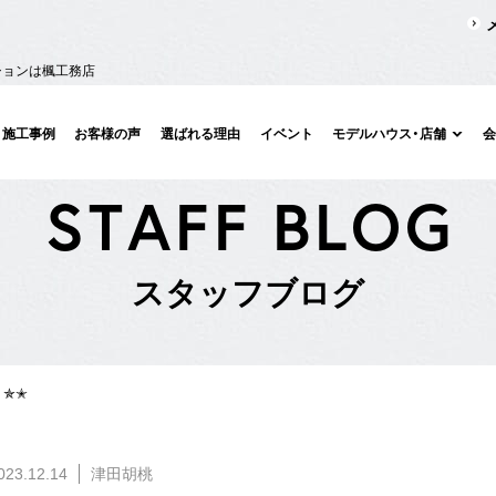
ションは楓工務店
施工事例
お客様の声
選ばれる理由
イベント
モデルハウス・店舗
S
T
A
F
F
B
L
O
G
ス
タ
ッ
フ
ブ
ロ
グ
 ✯✭
023.12.14
津田胡桃