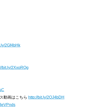
it.ly/2Gf4bHk
://bit.ly/2XxoROg
IsC
ンス動画はこちら
http://bit.ly/2QJ4bDH
ly/3eVPnds