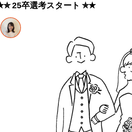
✭✮ 25卒選考スタート ✯✭