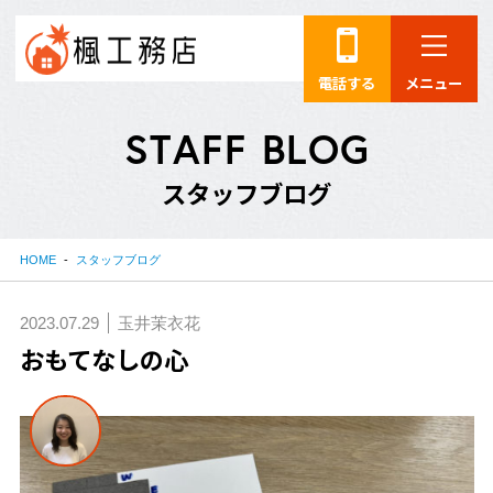
電話する
メニュー
S
T
A
F
F
B
L
O
G
ス
タ
ッ
フ
ブ
ロ
グ
HOME
スタッフブログ
2023.07.29
玉井茉衣花
おもてなしの心