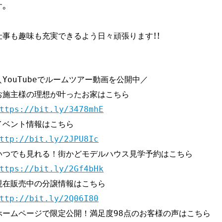
す。
仕事も趣味も充実できるよう日々頑張ります！！
＼YouTubeでルームツアー動画を公開中／

ttps://bit.ly/3478mhE
ttp://bit.ly/2JPU8Ic
ttps://bit.ly/2Gf4bHk
ttp://bit.ly/2Q06I80