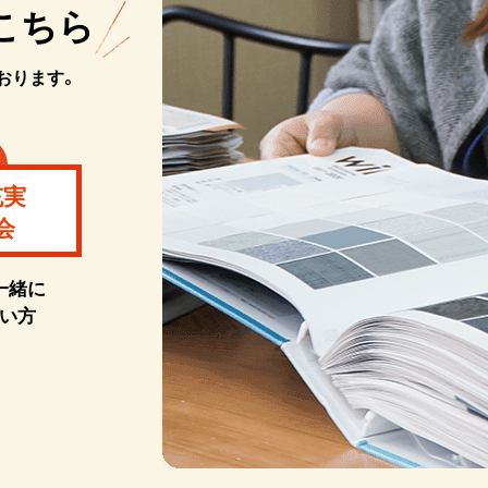
こちら
おります。
充実
会
一緒に
い方