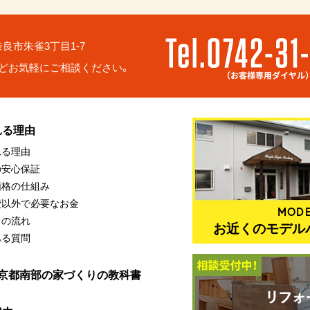
6 奈良市朱雀3丁目1-7
どお気軽にご相談ください。
れる理由
れる理由
の安心保証
価格の仕組み
費以外で必要なお金
MODE
りの流れ
お近くのモデル
ある質問
・京都南部の家づくりの教科書