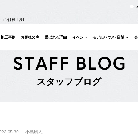
ションは楓工務店
施工事例
お客様の声
選ばれる理由
イベント
モデルハウス・店舗
S
T
A
F
F
B
L
O
G
ス
タ
ッ
フ
ブ
ロ
グ
023.05.30
小島風人