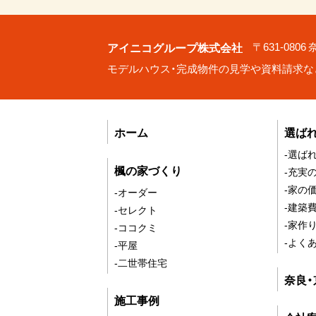
アイニコグループ株式会社
〒631-080
モデルハウス・完成物件の見学や資料請求な
ホーム
選ば
-選ば
楓の家づくり
-充実
-家の
-オーダー
-建築
-セレクト
-家作
-ココクミ
-よく
-平屋
-二世帯住宅
奈良
施工事例