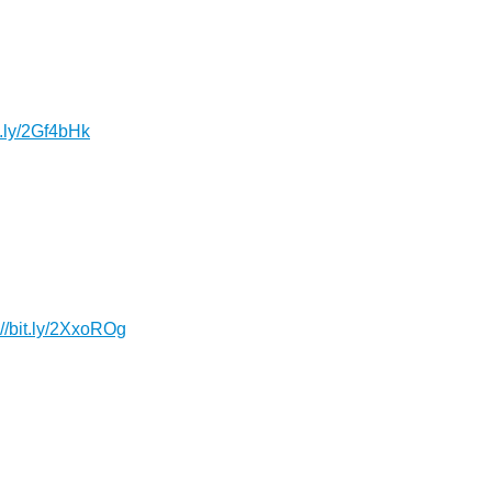
it.ly/2Gf4bHk
://bit.ly/2XxoROg