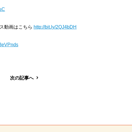
IsC
ンス動画はこちら
http://bit.ly/2QJ4bDH
ly/3eVPnds
次の記事へ