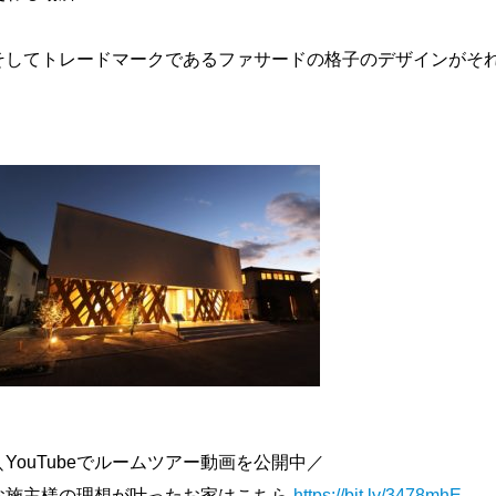
そしてトレードマークであるファサードの格子のデザインがそれ
＼YouTubeでルームツアー動画を公開中／
お施主様の理想が叶ったお家はこちら
https://bit.ly/3478mhE