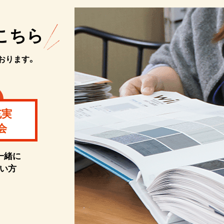
こちら
おります。
充実
会
一緒に
い方