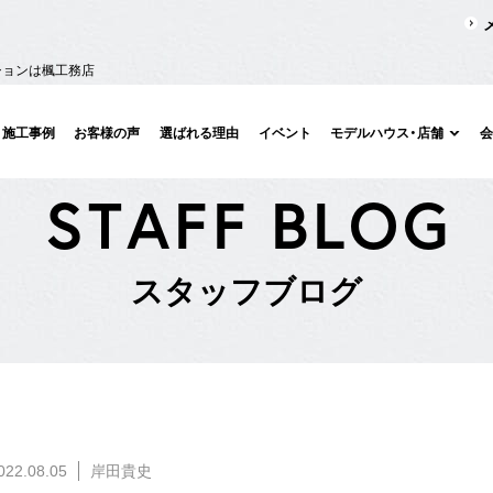
ションは楓工務店
施工事例
お客様の声
選ばれる理由
イベント
モデルハウス・店舗
S
T
A
F
F
B
L
O
G
ス
タ
ッ
フ
ブ
ロ
グ
022.08.05
岸田貴史