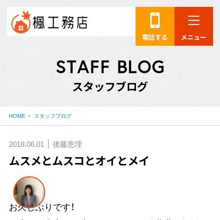
電話する
メニュー
S
T
A
F
F
B
L
O
G
ス
タ
ッ
フ
ブ
ロ
グ
HOME
スタッフブログ
2018.06.01
後藤恵理
ムスメとムスコとオイとメイ
お久しぶりです！