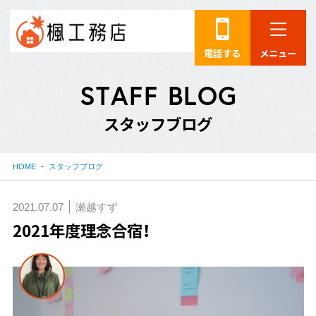
電話する
メニュー
S
T
A
F
F
B
L
O
G
ス
タ
ッ
フ
ブ
ロ
グ
HOME
スタッフブログ
2021.07.07
瀬越すず
2021年度理念合宿！