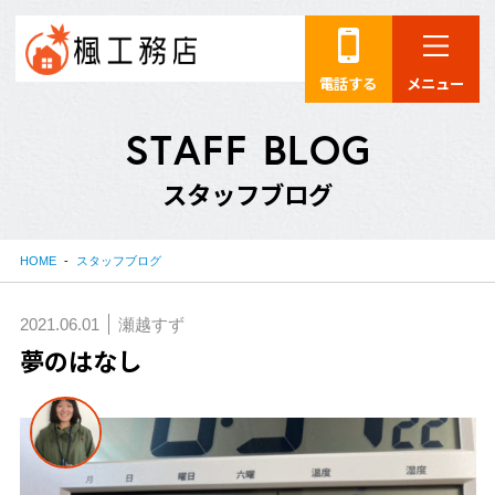
電話する
メニュー
S
T
A
F
F
B
L
O
G
ス
タ
ッ
フ
ブ
ロ
グ
HOME
スタッフブログ
2021.06.01
瀬越すず
夢のはなし