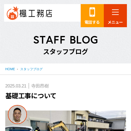
電話する
メニュー
S
T
A
F
F
B
L
O
G
ス
タ
ッ
フ
ブ
ロ
グ
HOME
スタッフブログ
2025.03.21
寺田昂樹
基礎工事について