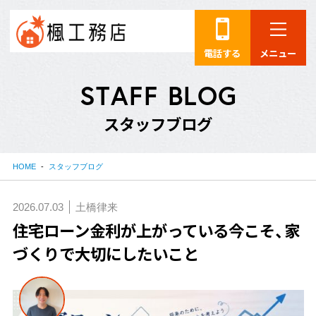
電話する
メニュー
S
T
A
F
F
B
L
O
G
ス
タ
ッ
フ
ブ
ロ
グ
HOME
スタッフブログ
2026.07.03
土橋律来
住宅ローン金利が上がっている今こそ、家
づくりで大切にしたいこと