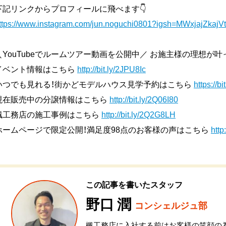
下記リンクからプロフィールに飛べます👇
ttps://www.instagram.com/jun.noguchi0801?igsh=MWxjajZk
＼YouTubeでルームツアー動画を公開中／ お施主様の理想が
イベント情報はこちら
http://bit.ly/2JPU8Ic
いつでも見れる！街かどモデルハウス見学予約はこちら
https://b
現在販売中の分譲情報はこちら
http://bit.ly/2Q06I80
楓工務店の施工事例はこちら
http://bit.ly/2Q2G8LH
ホームページで限定公開！満足度98点のお客様の声はこちら
http
この記事を書いたスタッフ
野口 潤
コンシェルジュ部
楓工務店に入社する前はお客様の笑顔の