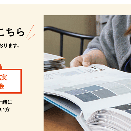
こちら
おります。
充実
会
一緒に
い方