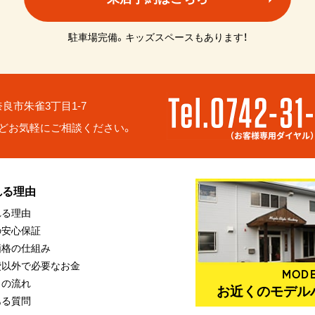
駐車場完備。キッズスペースもあります！
6 奈良市朱雀3丁目1-7
どお気軽にご相談ください。
れる理由
れる理由
の安心保証
価格の仕組み
費以外で必要なお金
MODE
りの流れ
お近くのモデル
ある質問