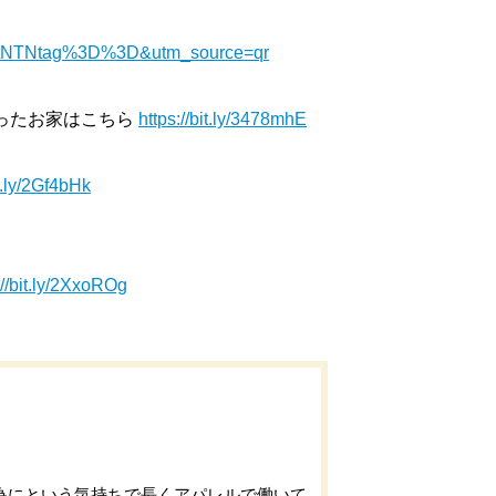
ajVtNTNtag%3D%3D&utm_source=qr
叶ったお家はこちら
https://bit.ly/3478mhE
it.ly/2Gf4bHk
://bit.ly/2XxoROg
為にという気持ちで長くアパレルで働いて