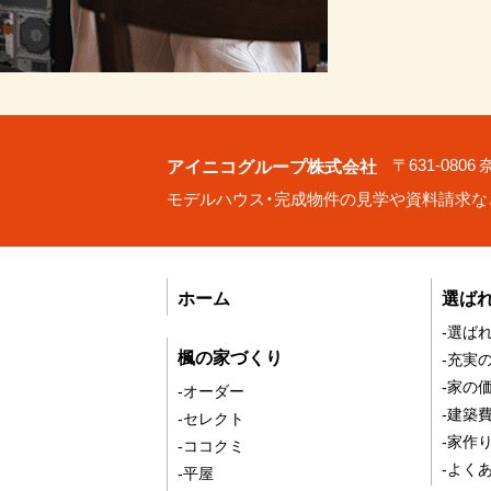
アイニコグループ株式会社
〒631-080
モデルハウス・完成物件の見学や資料請求な
ホーム
選ば
-選ば
楓の家づくり
-充実
-家の
-オーダー
-建築
-セレクト
-家作
-ココクミ
-よく
-平屋