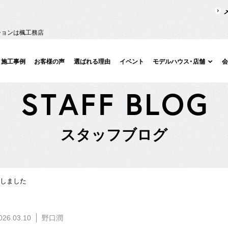
ションは楓工務店
施工事例
お客様の声
選ばれる理由
イベント
モデルハウス・店舗
S
T
A
F
F
B
L
O
G
ス
タ
ッ
フ
ブ
ロ
グ
しました
026.03.10
野口潤