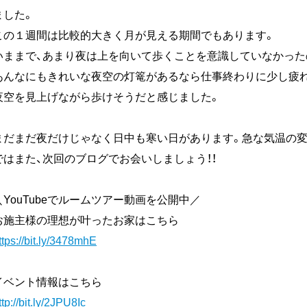
ました。
この１週間は比較的大きく月が見える期間でもあります。
いままで、あまり夜は上を向いて歩くことを意識していなかった
あんなにもきれいな夜空の灯篭があるなら仕事終わりに少し疲れ
夜空を見上げながら歩けそうだと感じました。
まだまだ夜だけじゃなく日中も寒い日があります。急な気温の変
ではまた、次回のブログでお会いしましょう！！
＼YouTubeでルームツアー動画を公開中／
お施主様の理想が叶ったお家はこちら
ttps://bit.ly/3478mhE
イベント情報はこちら
ttp://bit.ly/2JPU8Ic