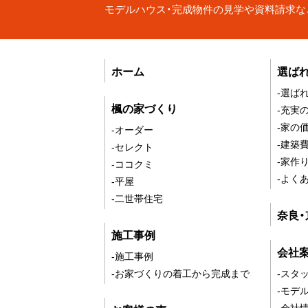
モデルハウス・完成物件の見学や資料請求な
ホーム
選ば
-選ば
楓の家づくり
-充実
-家の
-オーダー
-建築
-セレクト
-家作
-ココクミ
-よく
-平屋
-二世帯住宅
奈良
施工事例
会社
-施工事例
-お家づくりの着工から完成まで
-スタ
-モデ
-会社