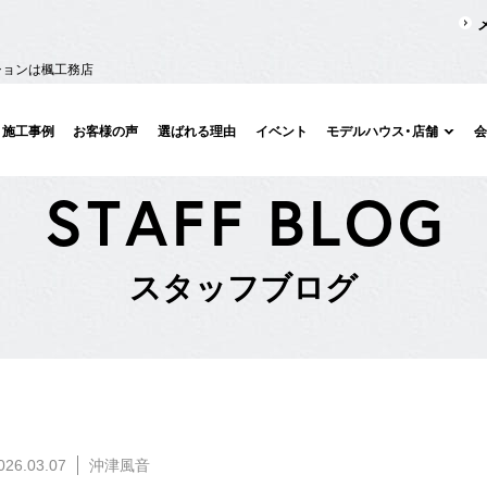
ションは楓工務店
施工事例
お客様の声
選ばれる理由
イベント
モデルハウス・店舗
S
T
A
F
F
B
L
O
G
ス
タ
ッ
フ
ブ
ロ
グ
026.03.07
沖津風音