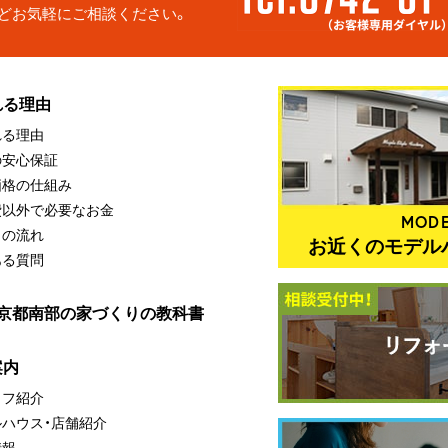
どお気軽にご相談ください。
れる理由
れる理由
の安心保証
価格の仕組み
費以外で必要なお金
MODE
りの流れ
お近くのモデル
ある質問
・京都南部の家づくりの教科書
案内
ッフ紹介
ルハウス・店舗紹介
情報