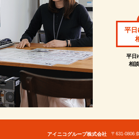
平日
平日
相
アイニコグループ株式会社
〒631-080