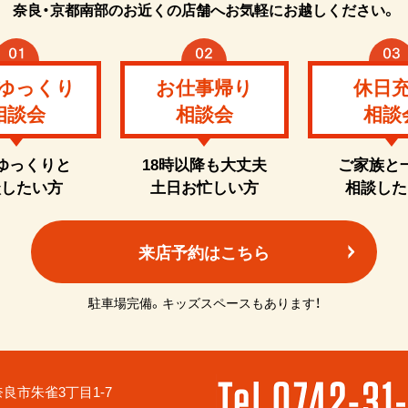
奈良・京都南部のお近くの店舗へお気軽にお越しください。
ゆっくり
お仕事帰り
休日
相談会
相談会
相談
ゆっくりと
18時以降も大丈夫
ご家族と
談したい方
土日お忙しい方
相談した
来店予約はこちら
駐車場完備。キッズスペースもあります！
6 奈良市朱雀3丁目1-7