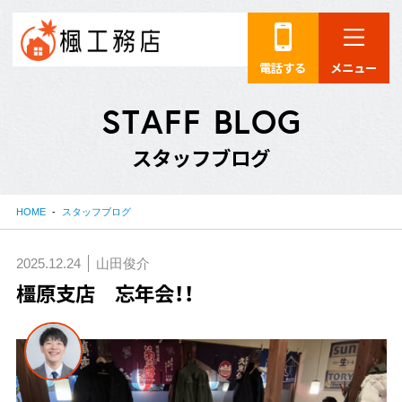
電話する
メニュー
S
T
A
F
F
B
L
O
G
ス
タ
ッ
フ
ブ
ロ
グ
HOME
スタッフブログ
2025.12.24
山田俊介
橿原支店 忘年会！！