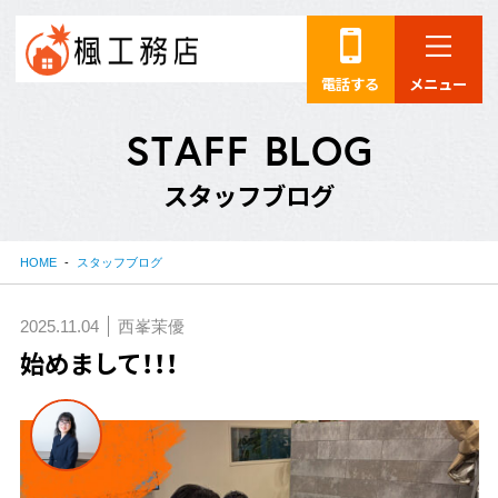
電話する
メニュー
S
T
A
F
F
B
L
O
G
ス
タ
ッ
フ
ブ
ロ
グ
HOME
スタッフブログ
2025.11.04
西峯茉優
始めまして！！！