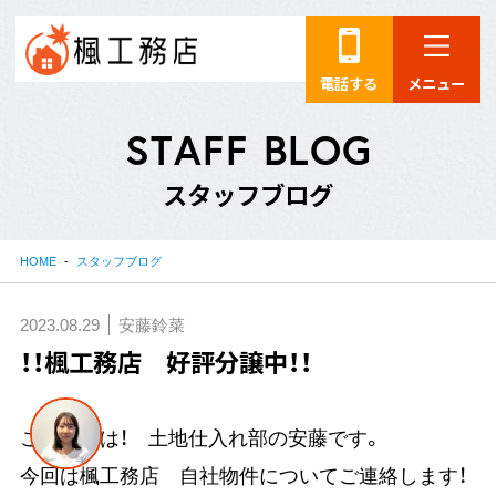
電話する
メニュー
S
T
A
F
F
B
L
O
G
ス
タ
ッ
フ
ブ
ロ
グ
HOME
スタッフブログ
2023.08.29
安藤鈴菜
！！楓工務店 好評分譲中！！
こんにちは！ 土地仕入れ部の安藤です。
今回は楓工務店 自社物件についてご連絡します！