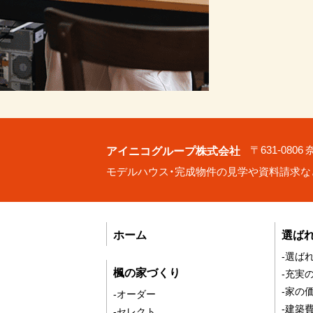
アイニコグループ株式会社
〒631-080
モデルハウス・完成物件の見学や資料請求な
ホーム
選ば
-選ば
楓の家づくり
-充実
-家の
-オーダー
-建築
-セレクト