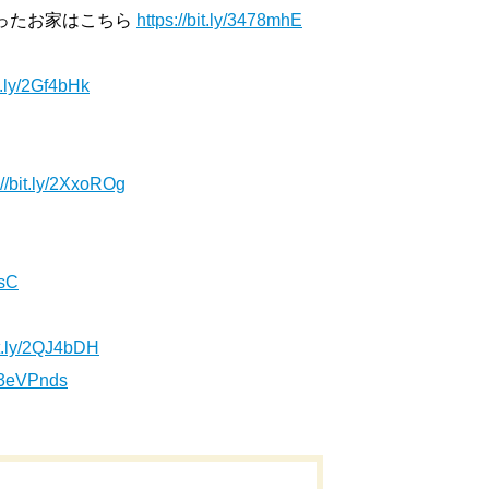
叶ったお家はこちら
https://bit.ly/3478mhE
it.ly/2Gf4bHk
://bit.ly/2XxoROg
IsC
bit.ly/2QJ4bDH
ly/3eVPnds