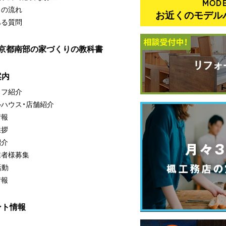
MODE
りの流れ
お近くのモデル
ある質問
・京都南部の家づくりの教科書
案内
ッフ紹介
ルハウス・店舗紹介
情報
挨拶
紹介
業者様募集
活動
情報
ント情報