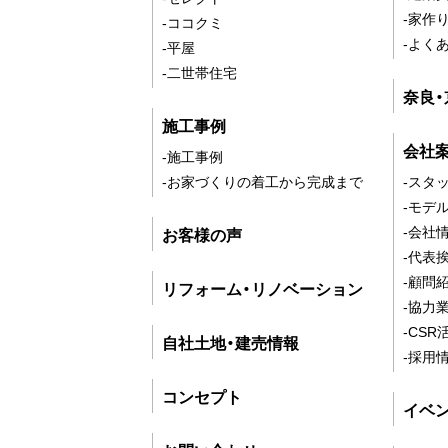
-家作
-ココクミ
-よく
-平屋
-二世帯住宅
奈良
施工事例
会社
-施工事例
-お家づくりの着工から完成まで
-スタ
-モデ
-会社
お客様の声
-代表
-顧問
リフォーム・リノベーション
-協力
-CSR
自社土地・建売情報
-採用
コンセプト
イベ