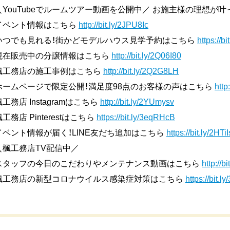
＼YouTubeでルームツアー動画を公開中／ お施主様の理想が
イベント情報はこちら
http://bit.ly/2JPU8Ic
いつでも見れる！街かどモデルハウス見学予約はこちら
https://b
現在販売中の分譲情報はこちら
http://bit.ly/2Q06I80
楓工務店の施工事例はこちら
http://bit.ly/2Q2G8LH
ホームページで限定公開！満足度98点のお客様の声はこちら
http
楓工務店 Instagramはこちら
http://bit.ly/2YUmysv
楓工務店 Pinterestはこちら
https://bit.ly/3eqRHcB
イベント情報が届く！LINE友だち追加はこちら
https://bit.ly/2HTi
＼楓工務店TV配信中／
スタッフの今日のこだわりやメンテナンス動画はこちら
http://
楓工務店の新型コロナウイルス感染症対策はこちら
https://bit.