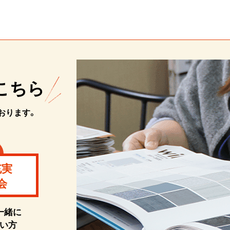
こちら
おります。
充実
会
一緒に
い方