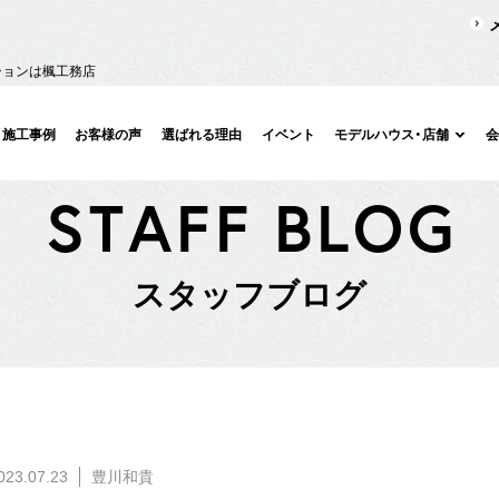
ションは楓工務店
施工事例
お客様の声
選ばれる理由
イベント
モデルハウス・店舗
S
T
A
F
F
B
L
O
G
ス
タ
ッ
フ
ブ
ロ
グ
023.07.23
豊川和貴