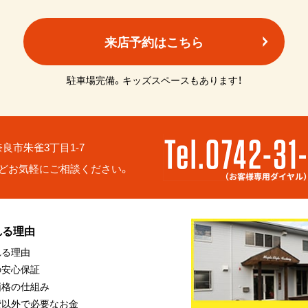
来店予約はこちら
駐車場完備。キッズスペースもあります！
6 奈良市朱雀3丁目1-7
どお気軽にご相談ください。
れる理由
れる理由
の安心保証
価格の仕組み
費以外で必要なお金