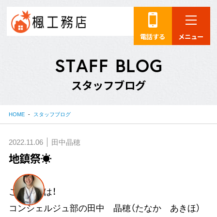
電話する
メニュー
S
T
A
F
F
B
L
O
G
ス
タ
ッ
フ
ブ
ロ
グ
HOME
スタッフブログ
2022.11.06
田中晶穂
地鎮祭☀
こんにちは！
コンシェルジュ部の田中 晶穂（たなか あきほ）