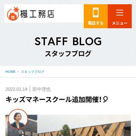
電話する
メニュー
S
T
A
F
F
B
L
O
G
ス
タ
ッ
フ
ブ
ロ
グ
HOME
スタッフブログ
2022.01.14
田中理也
キッズマネースクール追加開催！🎈