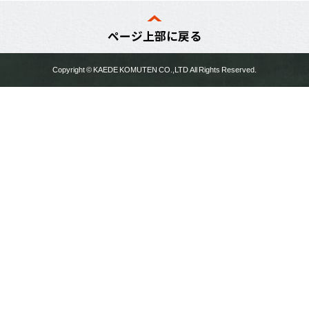
ページ上部に戻る
Copyright ©
KAEDE KOMUTEN
CO.,LTD All Rights Reserved.