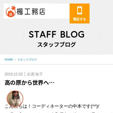
電話する
S
T
A
F
F
B
L
O
G
ス
タ
ッ
フ
ブ
ロ
グ
HOME
スタッフブログ
2019.12.02
出原 祐子
高の原から世界へ…
こんにちは！コーディネーターの中本です(^^)/
