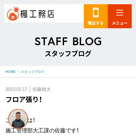
電話する
メニュー
S
T
A
F
F
B
L
O
G
ス
タ
ッ
フ
ブ
ロ
グ
HOME
スタッフブログ
2023.02.17
佐藤雄大
フロア張り！
こんにちは！
施工管理部大工課の佐藤です！