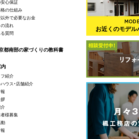
の安心保証
価格の仕組み
費以外で必要なお金
MODE
りの流れ
お近くのモデル
ある質問
・京都南部の家づくりの教科書
案内
ッフ紹介
ルハウス・店舗紹介
情報
挨拶
紹介
業者様募集
活動
情報