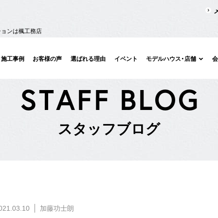
ションは楓工務店
施工事例
お客様の声
選ばれる理由
イベント
モデルハウス・店舗
S
T
A
F
F
B
L
O
G
ス
タ
ッ
フ
ブ
ロ
グ
021.03.10
加藤功士朗