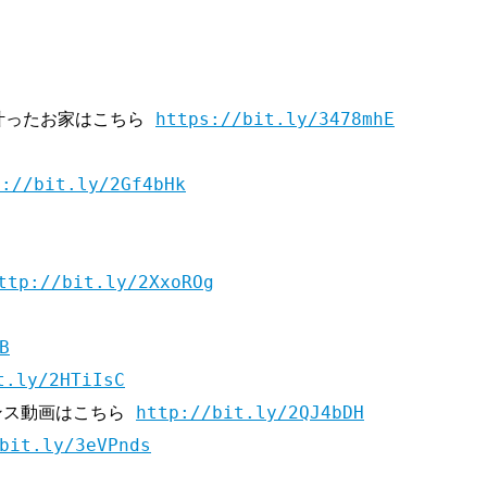
叶ったお家はこちら 
https://bit.ly/3478mhE
s://bit.ly/2Gf4bHk
ttp://bit.ly/2XxoROg
B
t.ly/2HTiIsC
ンス動画はこちら 
http://bit.ly/2QJ4bDH
bit.ly/3eVPnds