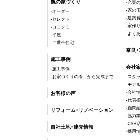
楓の家づくり
-充実
-家の
-オーダー
-建築
-セレクト
-家作
-ココクミ
-よく
-平屋
-二世帯住宅
奈良
施工事例
会社
-施工事例
-お家づくりの着工から完成まで
-スタ
-モデ
-会社
お客様の声
-代表
-顧問
リフォーム・リノベーション
-協力
-CSR
自社土地・建売情報
-採用