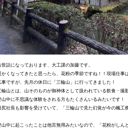
お世話になっております、大工課の加藤です。

暖かくなってきたと思ったら、花粉の季節ですね！！現場仕事は
私事ですが、先月の休日に「三輪山」に行ってきました！

三輪山とは、山そのものが御神体として扱われている飲食・撮影
登山中に不思議な体験をされる方もたくさんいるみたいです！

田尻社長も影響を受けていて、「三輪山で見た幻覚が今の楓工務
登山中に起こったことは他言無用みたいなので、「花粉がしんど