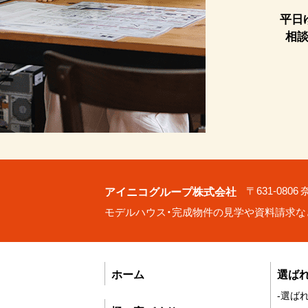
平日
相
アイニコグループ株式会社
〒631-080
モデルハウス・完成物件の見学や資料請求な
ホーム
選ば
-選ば