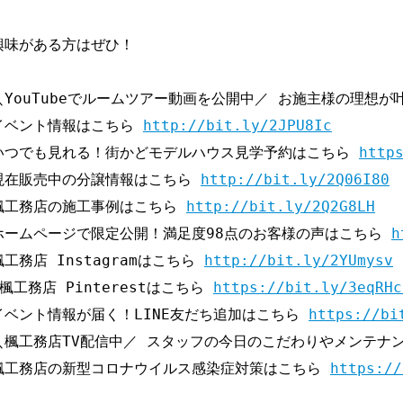
興味がある方はぜひ！

＼YouTubeでルームツアー動画を公開中／ お施主様の理想が
イベント情報はこちら 
http://bit.ly/2JPU8Ic
いつでも見れる！街かどモデルハウス見学予約はこちら 
http
現在販売中の分譲情報はこちら 
http://bit.ly/2Q06I80
楓工務店の施工事例はこちら 
http://bit.ly/2Q2G8LH
ホームページで限定公開！満足度98点のお客様の声はこちら 
h
楓工務店 Instagramはこちら 
http://bit.ly/2YUmysv
 楓工務店 Pinterestはこちら 
https://bit.ly/3eqRHc
イベント情報が届く！LINE友だち追加はこちら 
https://bi
＼楓工務店TV配信中／ スタッフの今日のこだわりやメンテナ
楓工務店の新型コロナウイルス感染症対策はこちら 
https://