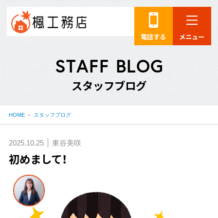
電話する
メニュー
S
T
A
F
F
B
L
O
G
ス
タ
ッ
フ
ブ
ロ
グ
HOME
スタッフブログ
2025.10.25
東谷美咲
初めまして！