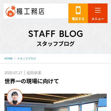
電話する
メニュー
S
T
A
F
F
B
L
O
G
ス
タ
ッ
フ
ブ
ロ
グ
HOME
スタッフブログ
2025.07.17
追田奈菜
世界一の現場に向けて