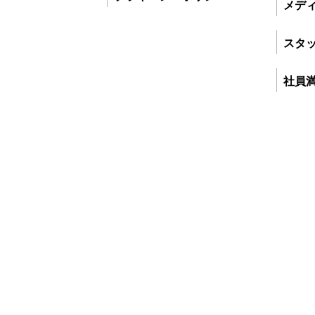
メデ
スタ
社員