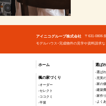
アイニコグループ株式会社
〒631-080
モデルハウス・完成物件の見学や資料請求な
ホーム
選ば
-選ば
楓の家づくり
-充実
-家の
-オーダー
-建築
-セレクト
-家作
-ココクミ
-よく
-平屋