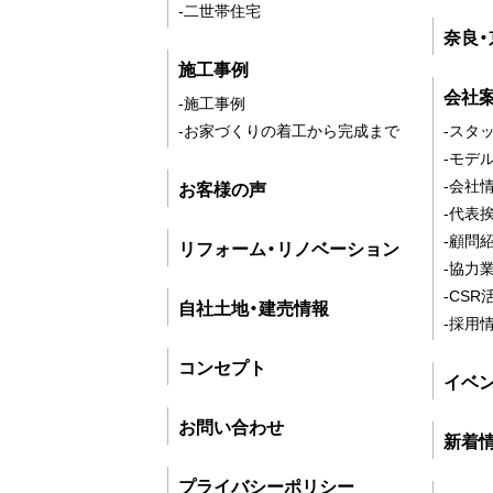
-二世帯住宅
奈良
施工事例
会社
-施工事例
-お家づくりの着工から完成まで
-スタ
-モデ
-会社
お客様の声
-代表
-顧問
リフォーム・リノベーション
-協力
-CSR
自社土地・建売情報
-採用
コンセプト
イベ
お問い合わせ
新着
プライバシーポリシー