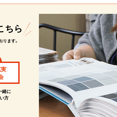
こちら
おります。
充実
会
一緒に
い方