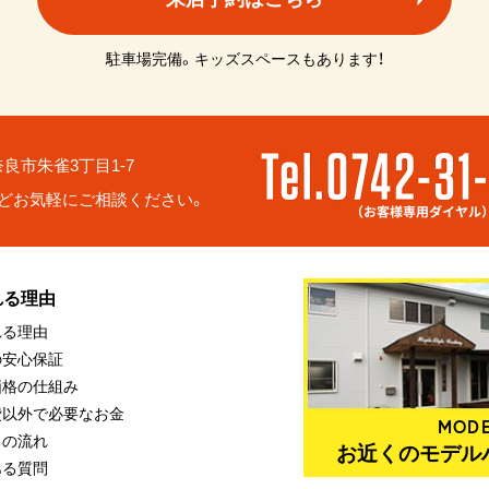
駐車場完備。キッズスペースもあります！
6 奈良市朱雀3丁目1-7
どお気軽にご相談ください。
れる理由
れる理由
の安心保証
価格の仕組み
費以外で必要なお金
MODE
りの流れ
お近くのモデル
ある質問