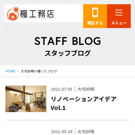
電話する
メニュー
S
T
A
F
F
B
L
O
G
ス
タ
ッ
フ
ブ
ロ
グ
HOME
大宅紗稀が書いたブログ
2021.07.05
大宅紗稀
リノベーションアイデア
Vol.1
2021.05.28
大宅紗稀