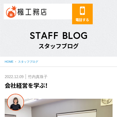
電話する
S
T
A
F
F
B
L
O
G
ス
タ
ッ
フ
ブ
ロ
グ
HOME
スタッフブログ
2022.12.09
竹内真珠子
会社経営を学ぶ！