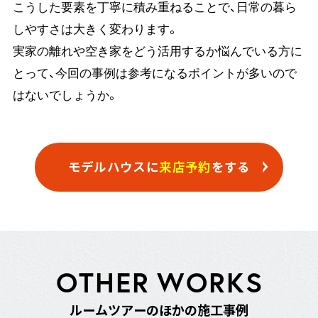
こうした要素を丁寧に積み重ねることで、日常の暮ら
しやすさは大きく変わります。
実家の離れや空き家をどう活用するか悩んでいる方に
とって、今回の事例は参考になるポイントが多いので
はないでしょうか。
モデルハウスに
来店予約
をする
O
T
H
E
R
W
O
R
K
S
ル
ー
ム
ツ
ア
ー
の
ほ
か
の
施
工
事
例