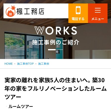
電話する
メニュー
施
工
事
例
の
ご
紹
介
HOME
施工事例TOP
施工事例
実家の離れを家族5人の住まいへ。築30
年の家をフルリノベーションしたルーム
ツアー
ルームツアー