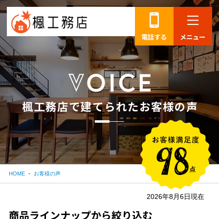
電話する
メニュー
楓
工
務
店
で
建
て
ら
れ
た
お
客
様
の
声
HOME
お客様の声
2026年8月6日現在
商品ラインナップから絞り込む