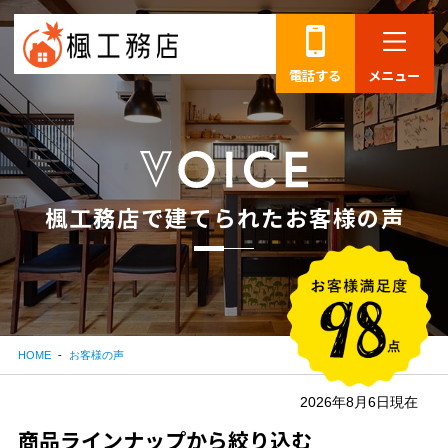
電話する
メニュー
楓
工
務
店
で
建
て
ら
れ
た
お
客
様
の
声
HOME
お客様の声
2026年8月6日現在
商品ラインナップから絞り込む