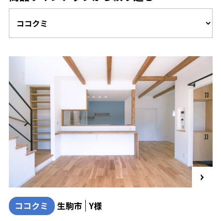
ココクミ
生駒市
Y様