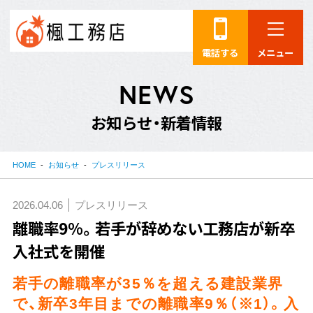
電話する
メニュー
N
E
W
S
お
知
ら
せ
・
新
着
情
報
HOME
お知らせ
プレスリリース
2026.04.06
プレスリリース
離職率9％。若手が辞めない工務店が新卒
入社式を開催
若手の離職率が35％を超える建設業界
で、新卒3年目までの離職率9％（※1）。入