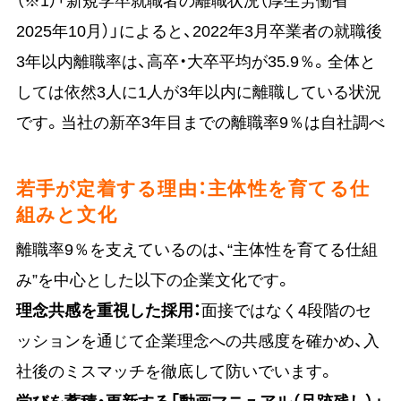
2025年10月）」によると、2022年3月卒業者の就職後
3年以内離職率は、高卒・大卒平均が35.9％。全体と
しては依然3人に1人が3年以内に離職している状況
です。当社の新卒3年目までの離職率9％は自社調べ
若手が定着する理由：主体性を育てる仕
組みと文化
離職率9％を支えているのは、“主体性を育てる仕組
み”を中心とした以下の企業文化です。
理念共感を重視した採用：
面接ではなく4段階のセ
ッションを通じて企業理念への共感度を確かめ、入
社後のミスマッチを徹底して防いでいます。
学びを蓄積・更新する「動画マニュアル（足跡残し）」