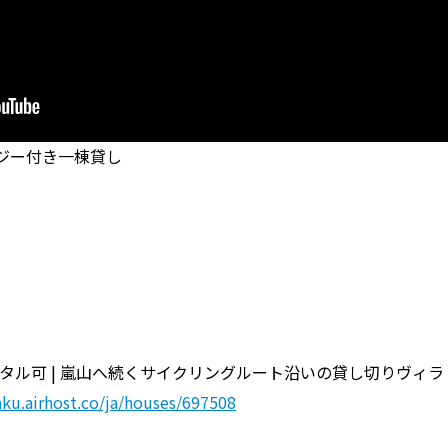
グジー付き一棟貸し
レンタル可 | 嵐山へ続くサイクリングルート沿いの貸し切りヴィラ
aku.airhost.co/ja/houses/697508