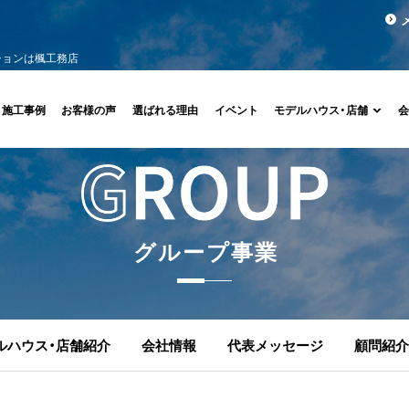
ションは楓工務店
施工事例
お客様の声
選ばれる理由
イベント
モデルハウス・店舗
グ
ル
ー
プ
事
業
ルハウス・店舗紹介
会社情報
代表メッセージ
顧問紹介