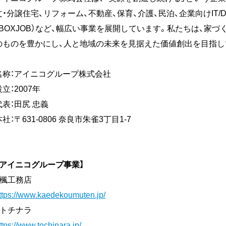
文・分譲住宅、リフォーム、不動産、保育、介護、民泊、企業向けIT/
（BOXJOB）など、幅広い事業を展開しています。私たちは、家
のものを豊かにし、人と地域の未来を見据えた価値創出を目指し
名称：アイニコグループ株式会社
設立：2007年
代表：田尻 忠義
本社：〒631-0806 奈良市朱雀3丁目1-7
【アイニコグループ事業】
■楓工務店
ttps://www.kaedekoumuten.jp/
■トチナラ
ttps://www.tochinara.jp/