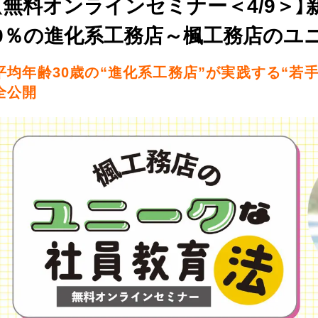
【無料オンラインセミナー＜4/9＞
9％の進化系工務店～楓工務店のユ
平均年齢30歳の“進化系工務店”が実践する“若
全公開