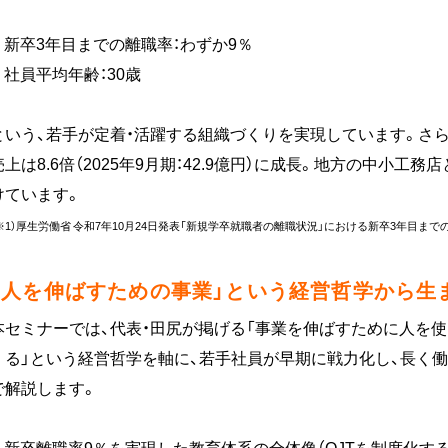
◼️ 新卒3年目までの離職率：わずか9％
◼️ 社員平均年齢：30歳
という、若手が定着・活躍する組織づくりを実現しています。さらに
売上は8.6倍（2025年9月期：42.9億円）に成長。地方の中小
けています。
※1）厚生労働省 令和7年10月24日発表「新規学卒就職者の離職状況」における新卒3年目ま
「人を伸ばすための事業」という経営哲学から生
本セミナーでは、代表・田尻が掲げる「事業を伸ばすために人を
くる」という経営哲学を軸に、若手社員が早期に戦力化し、長く
で解説します。
◼️ 新卒離職率9％を実現した教育体系の全体像（OJTを制度化す