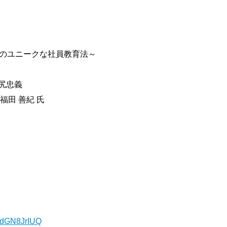
店のユニークな社員教育法～
尻忠義
田 善紀 氏
TtdGN8JrIUQ