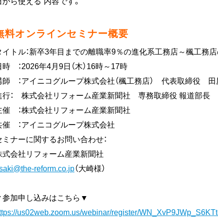
日から使える”内容です。
無料オンラインセミナー概要
タイトル：新卒3年目までの離職率9％の進化系工務店～楓工務
日時 ：2026年4月9日（木）16時～17時
講師 ：アイニコグループ株式会社（楓工務店） 代表取締役 田
進行： 株式会社リフォーム産業新聞社 専務取締役 報道部長 福
主催 ：株式会社リフォーム産業新聞社
共催 ：アイニコグループ株式会社
セミナーに関するお問い合わせ：
株式会社リフォーム産業新聞社
saki@the-reform.co.jp
（大崎様）
▼参加申し込みはこちら▼
ttps://us02web.zoom.us/webinar/register/WN_XvP9JWp_S6K