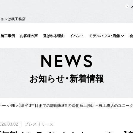
ションは楓工務店
施工事例
お客様の声
選ばれる理由
イベント
モデルハウス・店舗
N
E
W
S
お
知
ら
せ
・
新
着
情
報
ナー＜4/9＞】新卒3年目までの離職率9％の進化系工務店～楓工務店のユニー
026.03.02
プレスリリース