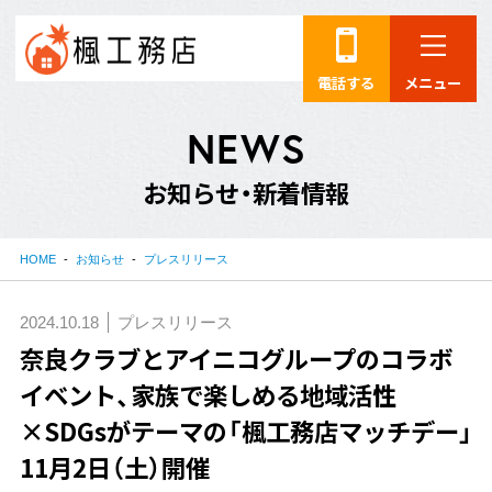
電話する
メニュー
N
E
W
S
お
知
ら
せ
・
新
着
情
報
HOME
お知らせ
プレスリリース
2024.10.18
プレスリリース
奈良クラブとアイニコグループのコラボ
イベント、家族で楽しめる地域活性
×SDGsがテーマの「楓工務店マッチデー」
11月2日（土）開催