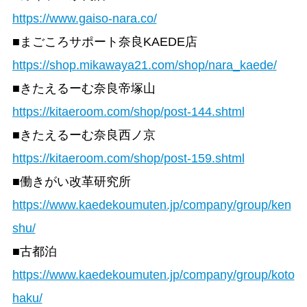
https://www.gaiso-nara.co/
■まごころサポート奈良KAEDE店
https://shop.mikawaya21.com/shop/nara_kaede/
■きたえるーむ奈良帝塚山
https://kitaeroom.com/shop/post-144.shtml
■きたえるーむ奈良西ノ京
https://kitaeroom.com/shop/post-159.shtml
■働きがい改革研究所
https://www.kaedekoumuten.jp/company/group/ken
shu/
■古都泊
https://www.kaedekoumuten.jp/company/group/koto
haku/