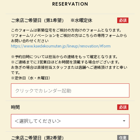
R
E
S
E
R
V
A
T
I
O
N