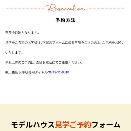
事前予約制となります。
見学をご希望のお客様は、下記のフォームに必要事項をご入力の上、ご予約をお願い
いたします。
それ以降のご予約は、直接お電話にてご連絡ください。
楓工務店 お客様専用ダイヤル：
0742-31-9010
モ
デ
ル
ハ
ウ
ス
見
学
ご
予
約
フ
ォ
ー
ム