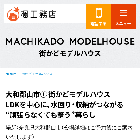
電話する
メニュー
M
A
C
H
I
K
A
D
O
M
O
D
E
L
H
O
U
S
E
街
か
ど
モ
デ
ル
ハ
ウ
ス
HOME
街かどモデルハウス
大和郡山市① 街かどモデルハウス
LDKを中心に、水回り・収納がつながる
“頑張らなくても整う”暮らし
場所：奈良県大和郡山市（会場詳細はご予約後にご案内
いたします）