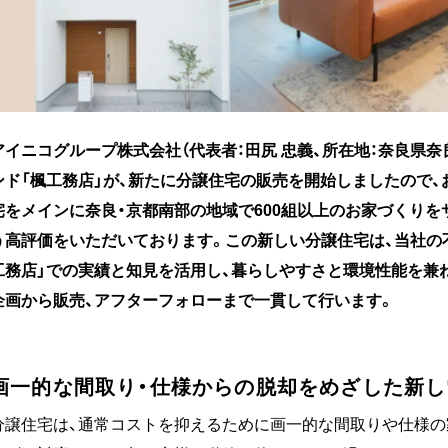
アイニコグループ株式会社（代表者：田尻 忠義、所在地：奈良県
ンド「楓工務店」が、新たに分譲住宅の販売を開始しましたので、
宅をメインに奈良・京都南部の地域で600組以上のお家づくりをサ
う高評価をいただいております。この新しい分譲住宅は、当社の
工務店」での実績と知見を活用し、暮らしやすさと環境性能を兼
企画から販売、アフターフォローまで一貫して行います。
画一的な間取り・仕様からの脱却をめざした新
分譲住宅は、通常コストを抑えるために画一的な間取りや仕様の