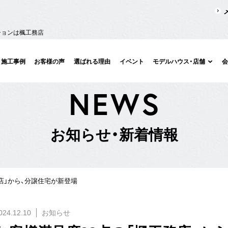
ションは楓工務店
施工事例
お客様の声
選ばれる理由
イベント
モデルハウス・店舗
N
E
W
S
お
知
ら
せ
・
新
着
情
報
店」から、分譲住宅が新登場
024.12.10
お知らせ