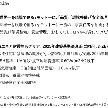
ご提供
「世界一を現場で創る」モットーに、「品質」「環境整備」「安全管
「世界一を現場で創る」をモットーに一流の工事責任者を育成する
「品質」「環境整備」「安全管理」「おもてなし力」を学び身につ
省エネと耐震性もクリア。2025年建築基準法改正に対応したZE
木造住宅には法律の義務がない許容応力度計算も実施、2025年
ZEH基準 UA値（外皮平均熱貫流率）0.60W/（m2・K）以下
高気密住宅 C値（相当隙間面積） 1.0㎠/㎡以下
太陽光 蓄電池標準搭載
長期優良住宅全棟取得
※1）当社で毎回実施している施主様へのアンケート調査結果
※2）日本中小建設業CS経営支援機構が建築技術コンサルタント日本CS機構代表理事本多