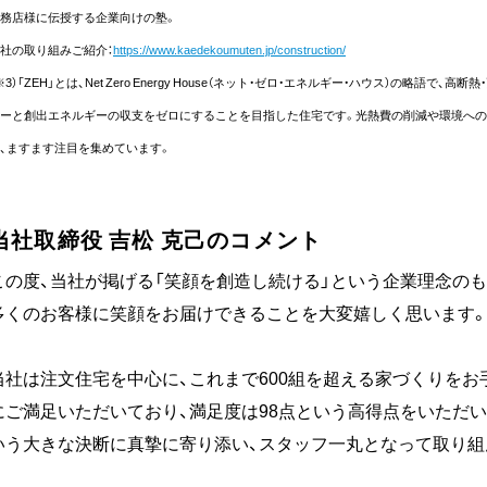
務店様に伝授する企業向けの塾。
社の取り組みご紹介：
https://www.kaedekoumuten.jp/construction/
※3）「ZEH」とは、Net Zero Energy House（ネット・ゼロ・エネルギー・ハウス）の略
ーと創出エネルギーの収支をゼロにすることを目指した住宅です。光熱費の削減や環境への貢
、ますます注目を集めています。
当社取締役 吉松 克己のコメント
この度、当社が掲げる「笑顔を創造し続ける」という企業理念のも
多くのお客様に笑顔をお届けできることを大変嬉しく思います
当社は注文住宅を中心に、これまで600組を超える家づくりを
にご満足いただいており、満足度は98点という高得点をいただ
いう大きな決断に真摯に寄り添い、スタッフ一丸となって取り組