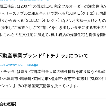
「楓工務店」は2007年の設立以来、完全フルオーダーの注文住宅
からリーズナブルに組み合わせで選べる「QUMIE（クミエ）」、内
通りから選べる「SELECT（セレクト）」など、お客様一人ひと
ご提案し“ご家族らしさ”や“想い”を引き出しカタチにする充実
回、これらの注文住宅に加えて、楓工務店の分譲住宅も提供を開
不動産事業ブランド「トチナラ」について
ttps://www.tochinara.jp/
「トチナラ」は奈良・京都南部最大級の物件情報を取り扱う不動産
市・木津川市・精華町・京田辺市・橿原市・香芝市・広陵町で3,000
ンションまでの不動産売買情報を扱っています。
【会社概要】