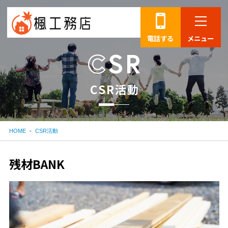
電話する
メニュー
C
S
R
活
動
HOME
CSR活動
残材BANK