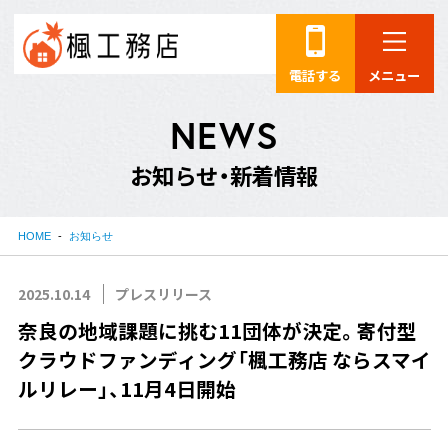
電話する
メニュー
N
E
W
S
お
知
ら
せ
・
新
着
情
報
HOME
お知らせ
2025.10.14
プレスリリース
奈良の地域課題に挑む11団体が決定。寄付型
クラウドファンディング「楓工務店 ならスマイ
ルリレー」、11月4日開始