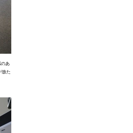
感のあ
が放た