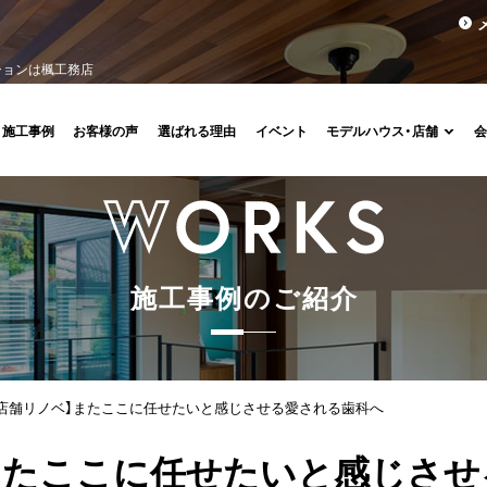
ションは楓工務店
施工事例
お客様の声
選ばれる理由
イベント
モデルハウス・店舗
施
工
事
例
の
ご
紹
介
【店舗リノベ】またここに任せたいと感じさせる愛される歯科へ
またここに任せたいと感じさ