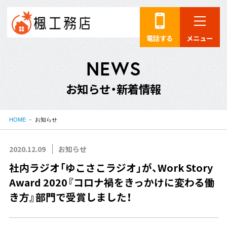
電話する
メニュー
N
E
W
S
お
知
ら
せ
・
新
着
情
報
HOME
お知らせ
2020.12.09
お知らせ
社内ラジオ「ゆこさこラジオ」が、Work Story
Award 2020『コロナ禍をきっかけに変わる働
き方』部門で受賞しました！